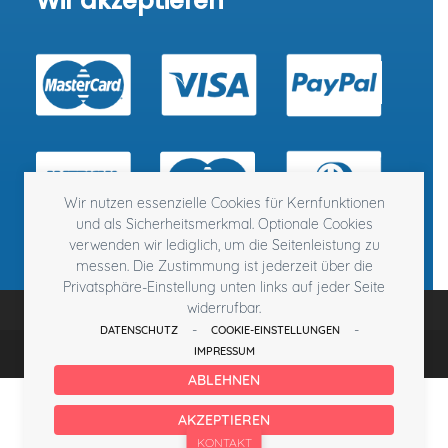
Wir akzeptieren
Wir nutzen essenzielle Cookies für Kernfunktionen
und als Sicherheitsmerkmal. Optionale Cookies
verwenden wir lediglich, um die Seitenleistung zu
messen. Die Zustimmung ist jederzeit über die
Privatsphäre-Einstellung unten links auf jeder Seite
widerrufbar.
-
-
DATENSCHUTZ
COOKIE-EINSTELLUNGEN
©
Hotel am Stadtpark Buxtehude
2026
IMPRESSUM
Impressum
Datenschutz
Cookies
AGB
ABLEHNEN
AKZEPTIEREN
KONTAKT