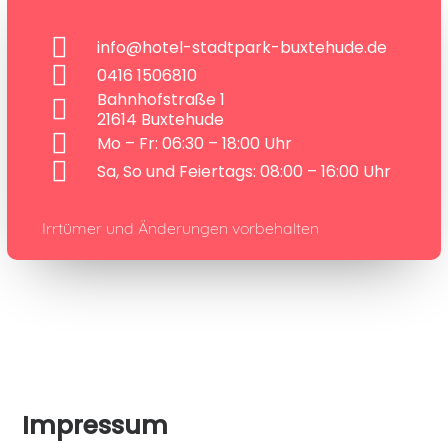
info@hotel-stadtpark-buxtehude.de
0416 1506810
Bahnhofstraße 1
21614 Buxtehude
Mo – Fr: 06:30 – 18:00 Uhr
Sa, So und Feiertags: 08:00 – 16:00 Uhr
Irrtümer und Änderungen vorbehalten
Impressum