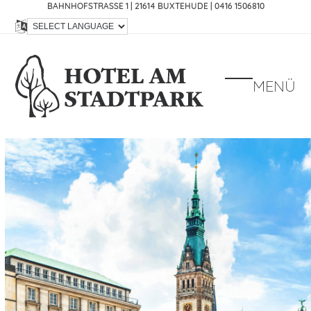
Skip
BAHNHOFSTRASSE 1 | 21614 BUXTEHUDE |
0416 1506810
to
content
MENÜ
Open
Close
mobile
mobile
menu
menu