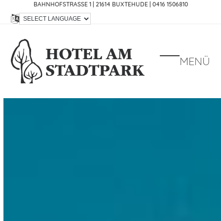
Skip
BAHNHOFSTRASSE 1 | 21614 BUXTEHUDE |
0416 1506810
to
content
MENÜ
Open
Close
mobile
mobile
menu
menu